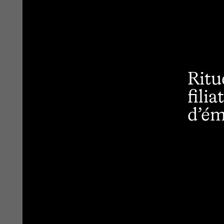
Ritu
filia
d’ém