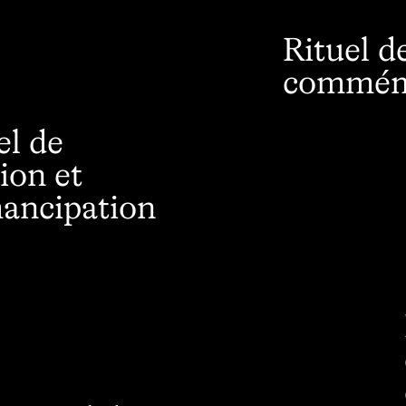
Rituel d
commém
el de
tion et
ancipation