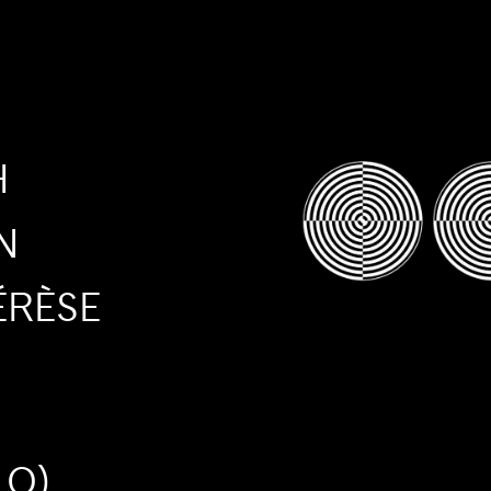
H
N
RÈSE
LO)