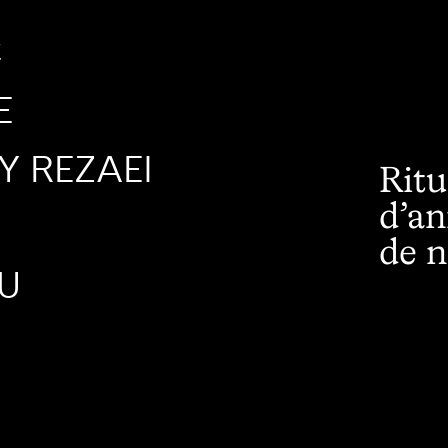
C
E
 REZAEI
Ritu
d’an
de n
U